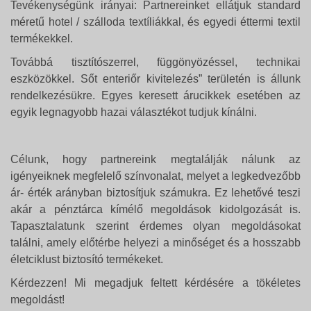
Tevékenységünk irányai: Partnereinket ellátjuk standard
méretű hotel / szálloda textíliákkal, és egyedi éttermi textil
termékekkel.
Továbbá tisztítószerrel, függönyözéssel, technikai
eszközökkel. Sőt enteriőr kivitelezés” területén is állunk
rendelkezésükre. Egyes keresett árucikkek esetében az
egyik legnagyobb hazai választékot tudjuk kínálni.
Célunk, hogy partnereink megtalálják nálunk az
igényeiknek megfelelő színvonalat, melyet a legkedvezőbb
ár- érték arányban biztosítjuk számukra. Ez lehetővé teszi
akár a pénztárca kímélő megoldások kidolgozását is.
Tapasztalatunk szerint érdemes olyan megoldásokat
találni, amely előtérbe helyezi a minőséget és a hosszabb
életciklust biztosító termékeket.
Kérdezzen! Mi megadjuk feltett kérdésére a tökéletes
megoldást!