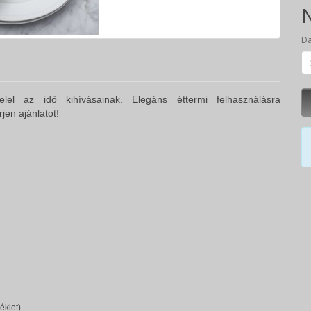
N
D
el az idő kihívásainak. Elegáns éttermi felhasználásra
en ajánlatot!
éklet).