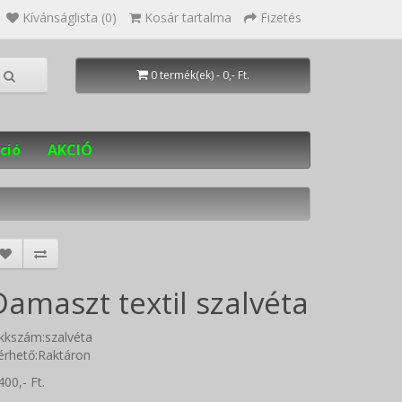
Kívánságlista (0)
Kosár tartalma
Fizetés
0 termék(ek) - 0,- Ft.
ció
AKCIÓ
Damaszt textil szalvéta
kkszám:szalvéta
érhető:Raktáron
400,- Ft.