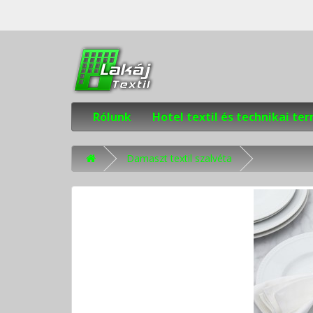
Rólunk
Hotel textil és technikai t
Damaszt textil szalvéta