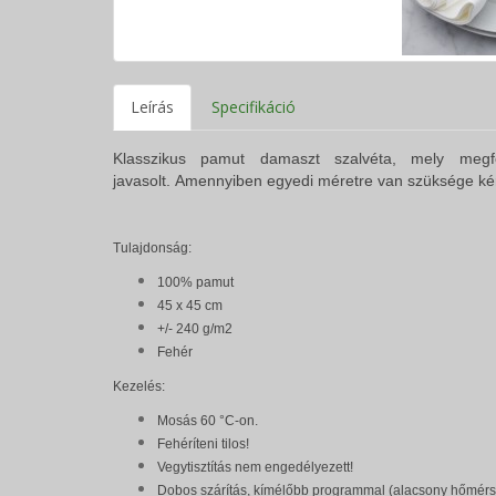
Leírás
Specifikáció
Klasszikus pamut damaszt szalvéta, mely megfel
javasolt.
Amennyiben egyedi méretre van szüksége kérj
Tulajdonság:
100% pamut
45 x 45 cm
+/- 240 g/m2
Fehér
Kezelés:
Mosás 60 °C-on.
Fehéríteni tilos!
Vegytisztítás nem engedélyezett!
Dobos szárítás, kímélőbb programmal (alacsony hőmérs