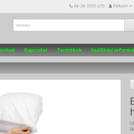
06-20-3555-270
Fiókom
ermékek
Kapcsolat
Termékek
Szállítási informá
C
El