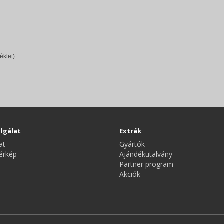
éklet).
lgálat
Extrák
at
Gyártók
érkép
Ajándékutalvány
Partner program
Akciók