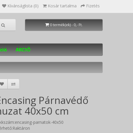
Kívánságlista (0)
Kosár tartalma
Fizetés
0 termék(ek) - 0,- Ft.
ció
AKCIÓ
Encasing Párnavédő
huzat 40x50 cm
ikkszám:encasing-parnatok-40x50
érhető:Raktáron