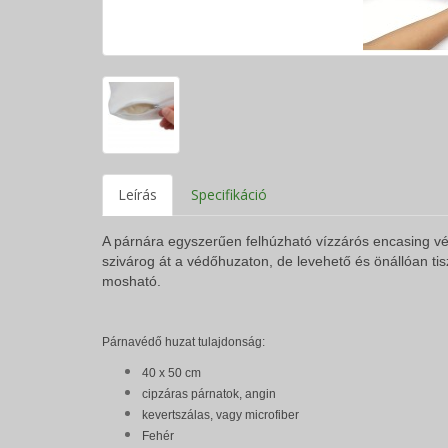
Leírás
Specifikáció
A párnára egyszerűen felhúzható vízzárós encasing v
szivárog át a védőhuzaton, de levehető és önállóan tisz
mosható.
Párnavédő huzat tulajdonság:
40 x 50 cm
cipzáras párnatok, angin
kevertszálas, vagy microfiber
Fehér