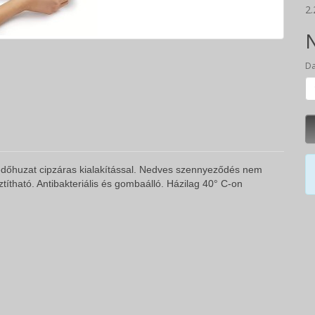
2.
N
D
édőhuzat cipzáras kialakítással. Nedves szennyeződés nem
títható. Antibakteriális és gombaálló. Házilag 40° C-on