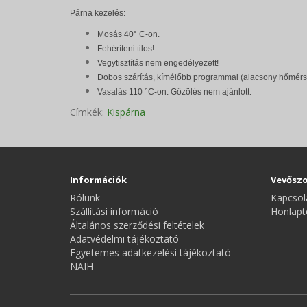
Párna kezelés:
Mosás 40° C-on.
Fehéríteni tilos!
Vegytisztítás nem engedélyezett!
Dobos szárítás, kímélőbb programmal (alacsony hőmérs
Vasalás 110 °C-on. Gőzölés nem ajánlott.
Címkék:
Kispárna
Információk
Vevőszo
Rólunk
Kapcsol
Szállítási információ
Honlapt
Általános szerződési feltételek
Adatvédelmi tájékoztató
Egyetemes adatkezelési tájékoztató
NAIH