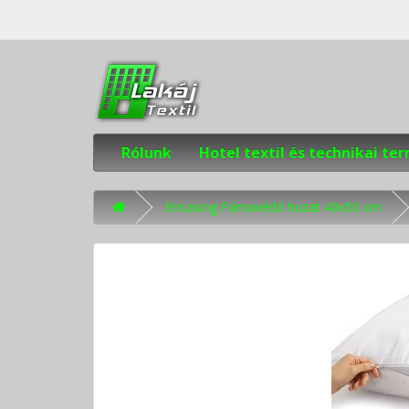
Rólunk
Hotel textil és technikai t
Encasing Párnavédő huzat 40x50 cm