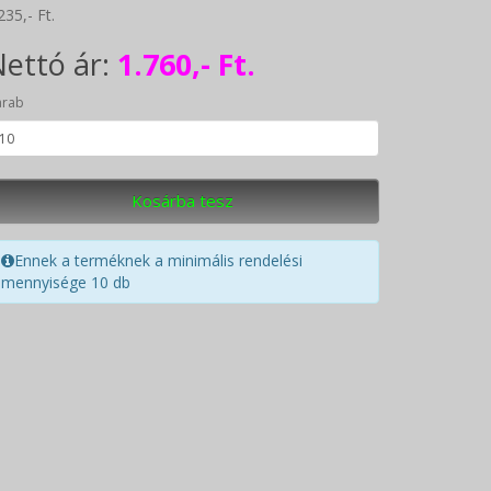
235,- Ft.
ettó ár:
1.760,- Ft.
arab
Kosárba tesz
Ennek a terméknek a minimális rendelési
mennyisége 10 db