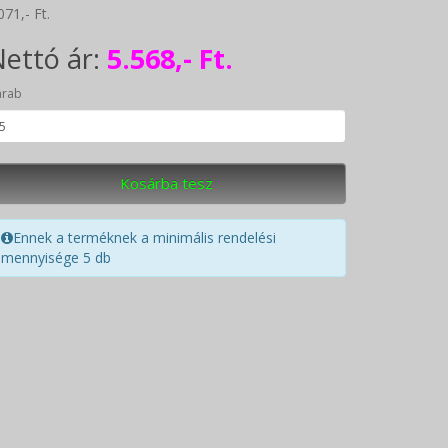
071,- Ft.
ettó ár:
5.568,- Ft.
arab
Kosárba tesz
Ennek a terméknek a minimális rendelési
mennyisége 5 db