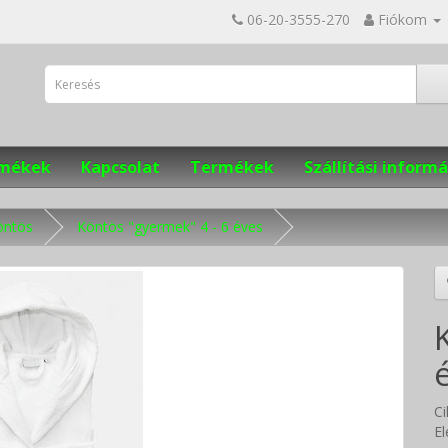
06-20-3555-270
Fiókom
ermékek
Kapcsolat
Termékek
Szállítási informá
öntös
Köntös "gyermek" 4 - 6 éves
C
El