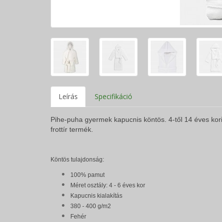
Leírás
Specifikáció
Pihe-puha gyermek kapucnis köntös. 4-től 14 éves ko
frottír termék.
Köntös tulajdonság:
100% pamut
Méret osztály:
4 - 6 éves kor
Kapucnis kialakítás
380 - 400 g/m2
Fehér