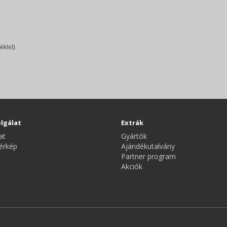
éklet).
lgálat
Extrák
at
Gyártók
érkép
Ajándékutalvány
Partner program
Akciók