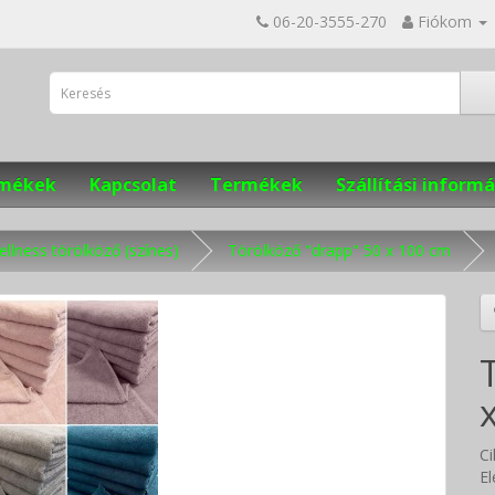
06-20-3555-270
Fiókom
ermékek
Kapcsolat
Termékek
Szállítási informá
llness törölköző (színes)
Törölköző "drapp" 50 x 100 cm
C
El