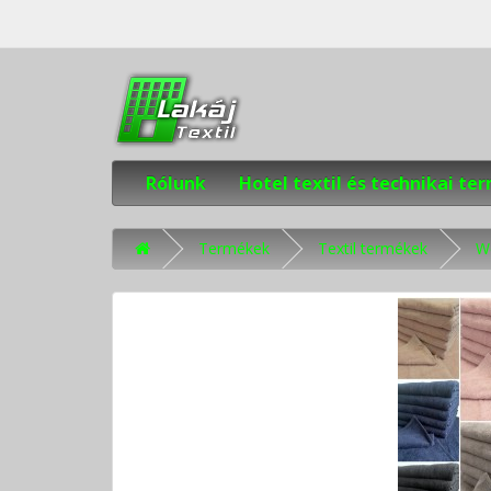
Rólunk
Hotel textil és technikai t
Termékek
Textil termékek
We