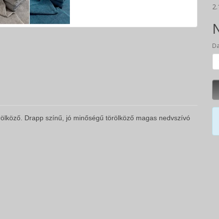
2.
N
D
törölköző. Drapp színű, jó minőségű törölköző magas nedvszívó