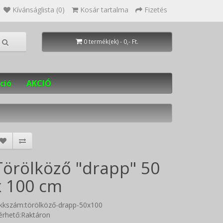
Kívánságlista (0)
Kosár tartalma
Fizetés
0 termék(ek) - 0,- Ft.
ció
AKCIÓ
Törölköző "drapp" 50
x 100 cm
ikkszám:törölköző-drapp-50x100
érhető:Raktáron