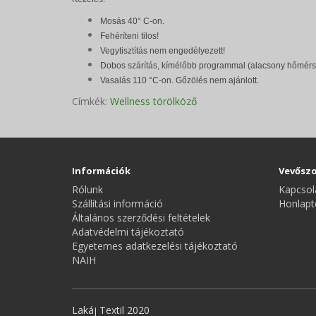
Mosás 40° C-on.
Fehéríteni tilos!
Vegytisztítás nem engedélyezett!
Dobos szárítás, kímélőbb programmal (alacsony hőmérs
Vasalás 110 °C-on. Gőzölés nem ajánlott.
Címkék:
Wellness törölköző
Információk
Vevőszo
Rólunk
Kapcsol
Szállítási információ
Honlapt
Általános szerződési feltételek
Adatvédelmi tájékoztató
Egyetemes adatkezelési tájékoztató
NAIH
Lakáj Textil 2020