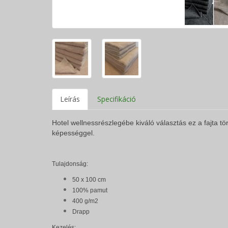
Leírás
Specifikáció
Hotel wellnessrészlegébe kiváló választás ez a fajta 
képességgel.
Tulajdonság:
50 x 100 cm
100% pamut
400 g/m2
Drapp
Kezelés: