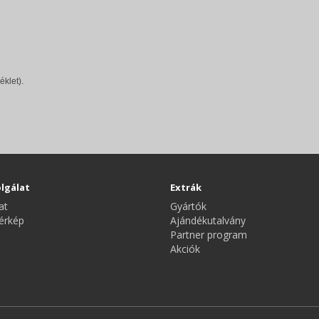
éklet).
lgálat
Extrák
at
Gyártók
érkép
Ajándékutalvány
Partner program
Akciók