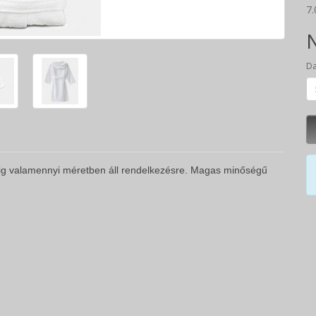
7.
N
D
rig valamennyi méretben áll rendelkezésre. Magas minőségű