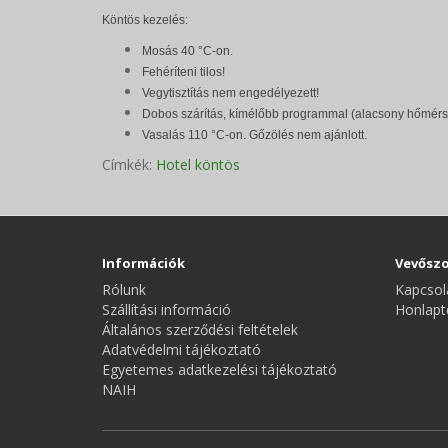
Köntös kezelés:
Mosás 40 °C-on.
Fehéríteni tilos!
Vegytisztítás nem engedélyezett!
Dobos szárítás, kímélőbb programmal (alacsony hőmérs
Vasalás 110 °C-on. Gőzölés nem ajánlott.
Címkék:
Hotel köntös
Információk
Vevőszo
Rólunk
Kapcsol
Szállítási információ
Honlapt
Általános szerződési feltételek
Adatvédelmi tájékoztató
Egyetemes adatkezelési tájékoztató
NAIH