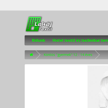
Rólunk
Hotel textil és technikai t
Köntös "gyermek" 12 - 14 éves