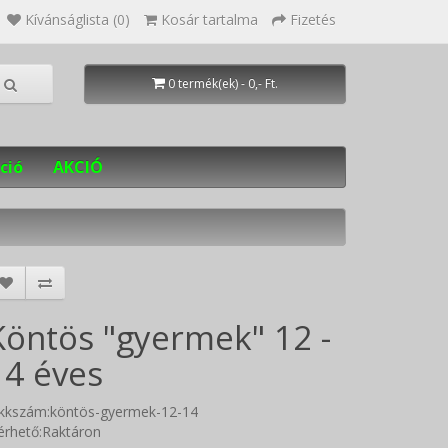
Kívánságlista (0)
Kosár tartalma
Fizetés
0 termék(ek) - 0,- Ft.
ció
AKCIÓ
Köntös "gyermek" 12 -
14 éves
ikkszám:köntös-gyermek-12-14
érhető:Raktáron