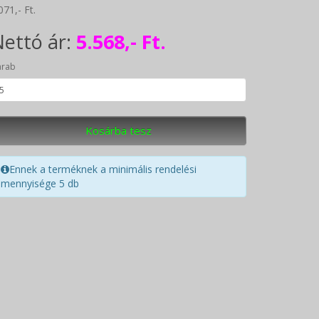
071,- Ft.
ettó ár:
5.568,- Ft.
arab
Kosárba tesz
Ennek a terméknek a minimális rendelési
mennyisége 5 db