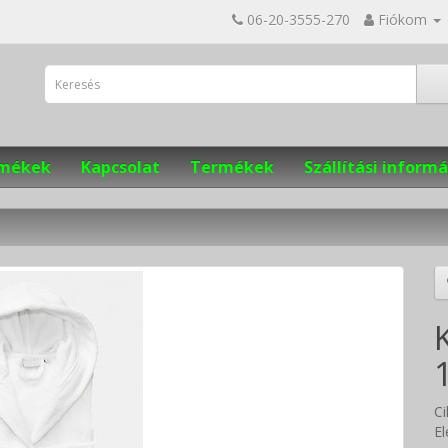
06-20-3555-270
Fiókom
ermékek
Kapcsolat
Termékek
Szállítási informá
C
El