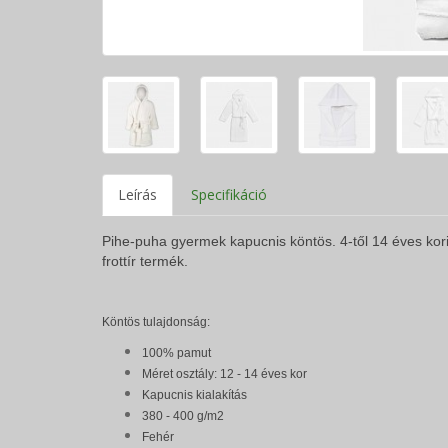
Leírás
Specifikáció
Pihe-puha gyermek kapucnis köntös. 4-től 14 éves ko
frottír termék.
Köntös tulajdonság:
100% pamut
Méret osztály:
12 - 14 éves kor
Kapucnis kialakítás
380 - 400 g/m2
Fehér