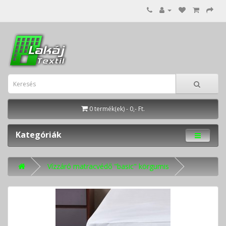
0 termék(ek) - 0,- Ft.
Kategóriák
Vízzáró matracvédő "basic" körgumis