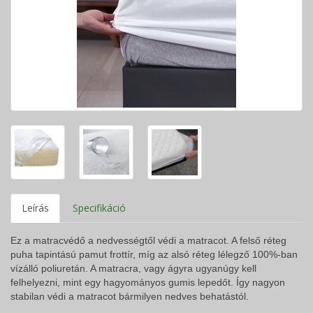
Leírás
Specifikáció
Ez a matracvédő a nedvességtől védi a matracot. A felső réteg
puha tapintású pamut frottír, míg az alsó réteg lélegző 100%-ban
vízálló poliuretán. A matracra, vagy ágyra ugyanúgy kell
felhelyezni, mint egy hagyományos gumis lepedőt. Így nagyon
stabilan védi a matracot bármilyen nedves behatástól.