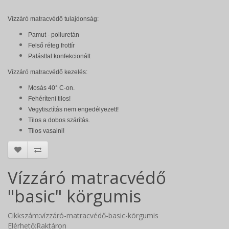
Vízzáró matracvédő tulajdonság:
Pamut - poliuretán
Felső réteg frottír
Palásttal konfekcionált
Vízzáró matracvédő k
ezelés:
Mosás 40° C-on.
Fehéríteni tilos!
Vegytisztítás nem engedélyezett!
Tilos a dobos szárítás.
Tilos vasalni!
Vízzáró matracvédő
"basic" körgumis
Cikkszám:vízzáró-matracvédő-basic-körgumis
Elérhető:Raktáron