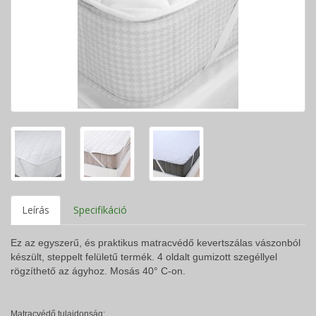
Leírás
Specifikáció
Ez az egyszerű, és praktikus matracvédő kevertszálas vászonból
készült, steppelt felületű termék. 4 oldalt gumizott szegéllyel
rögzíthető az ágyhoz. Mosás 40° C-on.
Matracvédő tulajdonság: