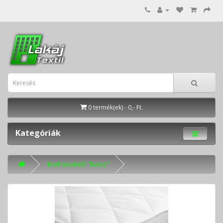
0 termék(ek) - 0,- Ft.
Kategóriák
Matracvédő "basic"