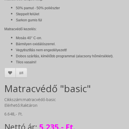
50% pamut - 50% poliészter
Steppelt felület
Sarkon gumis fül
Matracvédő kezelés:
Mosás 40° C-on.
Bármilyen oxidálószerrel.
Vegytisztítás nem engedélyezett!
Dobos szárítás, kímélőbb programmal (alacsony hőmérséklet).
Tilos vasalni!
Matracvédő "basic"
Cikkszám:matracvédő-basic
Elérhető:Raktáron
6.648,- Ft.
Nettó ár:
5.235,- Ft.