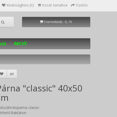
Kívánságlista (0)
Kosár tartalma
Fizetés
0 termék(ek) - 0,- Ft.
ció
AKCIÓ
Párna "classic" 40x50
cm
kkszám:kisparna-classic
érhető:Raktáron