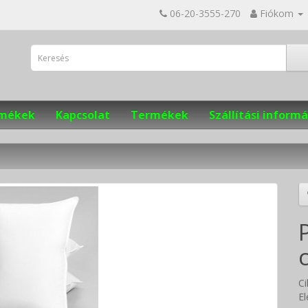
06-20-3555-270
Fiókom
ermékek
Kapcsolat
Termékek
Szállítási informá
Ci
El