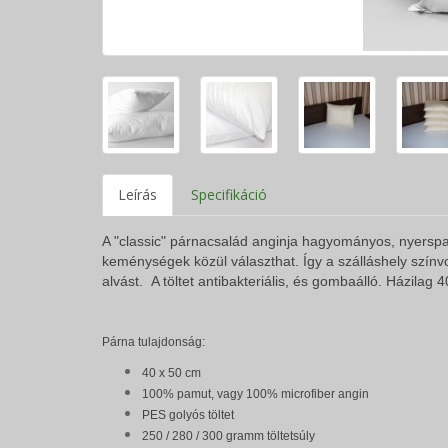
Leírás
Specifikáció
A "classic" párnacsalád anginja hagyományos, nyersp
keménységek közül választhat. Így a szálláshely színv
alvást. A töltet antibakteriális, és gombaálló.
Házilag 
Párna tulajdonság:
40 x 50 cm
100% pamut, vagy 100% microfiber angin
PES golyós töltet
250 / 280 / 300 gramm töltetsúly