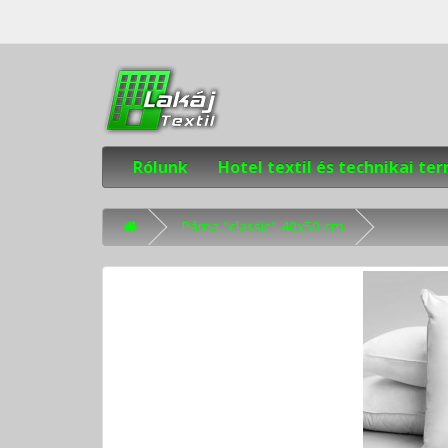
Rólunk
Hotel textil és technikai t
Párna "classic" 40x50 cm