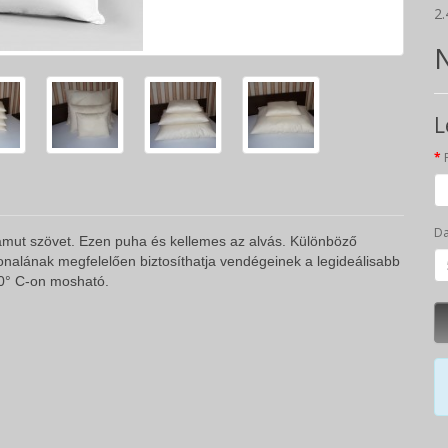
2.
N
L
D
amut szövet. Ezen puha és kellemes az alvás. Különböző
onalának megfelelően biztosíthatja vendégeinek a legideálisabb
40° C-on mosható.