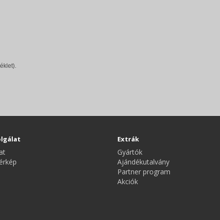
éklet).
lgálat
Extrák
at
Gyártók
érkép
Ajándékutalvány
Partner program
Akciók