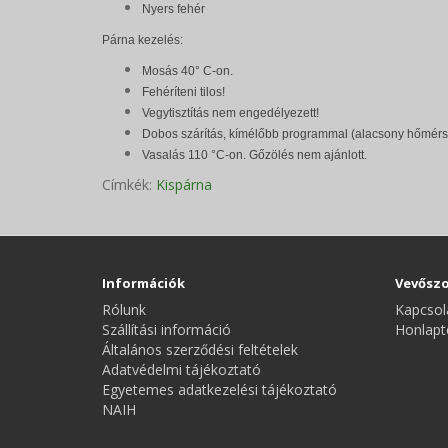
Nyers fehér
Párna kezelés:
Mosás 40° C-on.
Fehéríteni tilos!
Vegytisztítás nem engedélyezett!
Dobos szárítás, kímélőbb programmal (alacsony hőmérs
Vasalás 110 °C-on. Gőzölés nem ajánlott.
Címkék:
Kispárna
Információk
Vevőszo
Rólunk
Kapcsol
Szállítási információ
Honlapt
Általános szerződési feltételek
Adatvédelmi tájékoztató
Egyetemes adatkezelési tájékoztató
NAIH