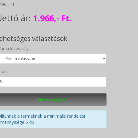
496,- Ft.
ettó ár:
1.966,- Ft.
ehetséges választások
Párna töltési súly
arab
Kosárba tesz
Ennek a terméknek a minimális rendelési
mennyisége 5 db