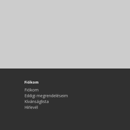
Fiókom
Fiókom
Eddigi megrendeléseim
Kívánságlista
Hírlevél