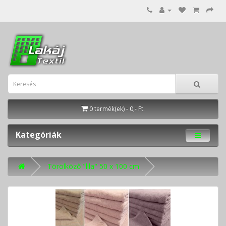
0 termék(ek) - 0,- Ft.
Kategóriák
Törölköző "lila" 50 x 100 cm