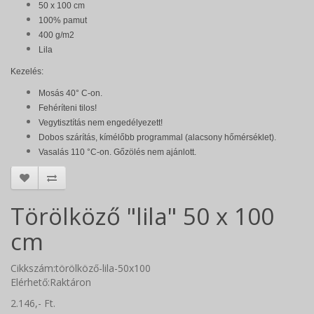
50 x 100 cm
100% pamut
400 g/m2
Lila
Kezelés:
Mosás 40° C-on.
Fehéríteni tilos!
Vegytisztítás nem engedélyezett!
Dobos szárítás, kímélőbb programmal (alacsony hőmérséklet).
Vasalás 110 °C-on. Gőzölés nem ajánlott.
Törölköző "lila" 50 x 100
cm
Cikkszám:törölköző-lila-50x100
Elérhető:Raktáron
2.146,- Ft.