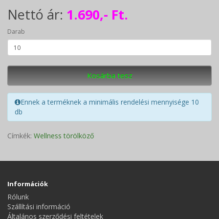
Nettó ár:
1.690,- Ft.
Darab
Kosárba tesz
Ennek a terméknek a minimális rendelési mennyisége 10
db
Címkék:
Wellness törölköző
Információk
Rólunk
Szállítási információ
Általános szerződési feltételek