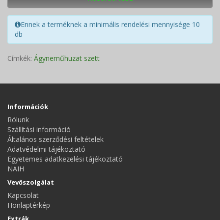
Ennek a terméknek a minimális rendelési mennyisége 10
db
Címkék:
Ágyneműhuzat szett
Információk
Rólunk
Szállítási információ
Általános szerződési feltételek
Adatvédelmi tájékoztató
Egyetemes adatkezelési tájékoztató
NAIH
Vevőszolgálat
Kapcsolat
Honlaptérkép
Extrák