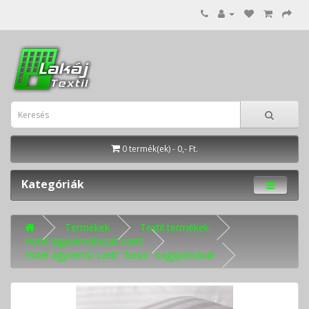
0 termék(ek) - 0,- Ft.
Kategóriák
Termékek
Textil termékek
Hotel ágyneműhuzat szett
Hotel ágynemű szett "basic" nagypárnával