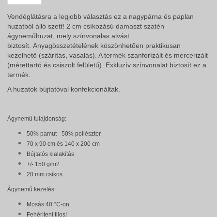
Vendéglátásra a legjobb választás ez a nagypárna és paplan
huzatból álló szett! 2 cm csíkozású damaszt szatén
ágyneműhuzat, mely színvonalas alvást
biztosít.
Anyagösszetételének köszönhetően praktikusan
kezelhető (szárítás, vasalás). A termék szanforízált és mercerizált
(mérettartó és csiszolt felületű). Exkluzív színvonalat biztosít ez a
termék.
A huzatok bújtatóval konfekcionáltak.
Ágynemű tulajdonság:
50% pamut - 50% poliészter
70 x 90 cm és 140 x 200 cm
Bújtatós kialakítás
+/- 150 g/m2
20 mm csíkos
Ágynemű kezelés:
Mosás 40 °C-on.
Fehéríteni tilos!