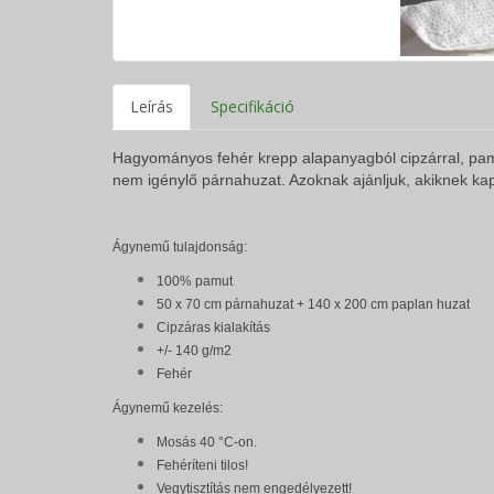
Leírás
Specifikáció
Hagyományos fehér krepp alapanyagból cipzárral, pamut
nem igénylő párnahuzat. Azoknak ajánljuk, akiknek k
Ágynemű tulajdonság:
100% pamut
50 x 70 cm párnahuzat + 140 x 200 cm paplan huzat
Cipzáras kialakítás
+/- 140 g/m2
Fehér
Ágynemű kezelés:
Mosás 40 °C-on.
Fehéríteni tilos!
Vegytisztítás nem engedélyezett!