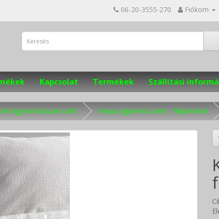
06-20-3555-270
Fiókom
ermékek
Kapcsolat
Termékek
Szállítási informá
otel ágyneműhuzat szett
Krepp ágynemű szett - félpárnával
C
El