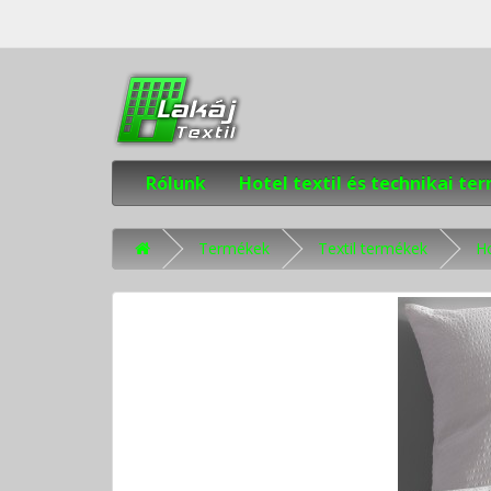
Rólunk
Hotel textil és technikai t
Termékek
Textil termékek
H