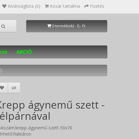
Kívánságlista (0)
Kosár tartalma
Fizetés
0 termék(ek) - 0,- Ft.
ció
AKCIÓ
Krepp ágynemű szett -
félpárnával
ikkszám:krepp-ágynemű-szett-50x70
érhető:Raktáron