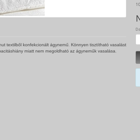
10
N
D
 textilből konfekcionált ágynemű. Könnyen tisztítható vasalást
apacitáshiány miatt nem megoldható az ágyneműk vasalása.