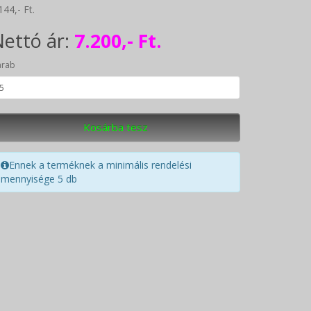
144,- Ft.
ettó ár:
7.200,- Ft.
arab
Kosárba tesz
Ennek a terméknek a minimális rendelési
mennyisége 5 db