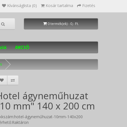
Kívánságlista (0)
Kosár tartalma
Fizetés
0 termék(ek) - 0,- Ft.
ció
AKCIÓ
m
Hotel ágyneműhuzat
"10 mm" 140 x 200 cm
ikkszám:hotel-ágyneműhuzat-10mm-140x200
érhető:Raktáron