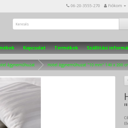
06-20-3555-270
Fiókom
ermékek
Kapcsolat
Termékek
Szállítási informá
otel ágyneműhuzat
Hotel ágyneműhuzat "10 mm" 140 x 200 c
C
El