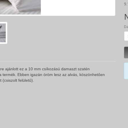
9.
N
D
kre ajánlott ez a 10 mm csíkozású damaszt szatén
a termék. Ebben igazán öröm lesz az alvás, köszönhetően
(csiszolt felületű).