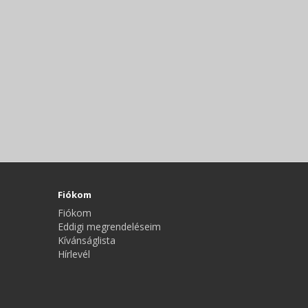
Fiókom
Fiókom
Eddigi megrendeléseim
Kívánságlista
Hírlevél