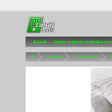
Rólunk
Hotel textil és technikai t
Termékek
Textil termékek
H