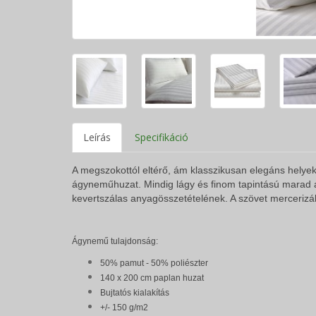
Leírás
Specifikáció
A megszokottól eltérő, ám klasszikusan elegáns helye
ágyneműhuzat. Mindig lágy és finom tapintású marad 
kevertszálas anyagösszetételének. A szövet mercerizált 
Ágynemű tulajdonság:
50% pamut - 50% poliészter
140 x 200 cm paplan huzat
Bujtatós kialakítás
+/- 150 g/m2