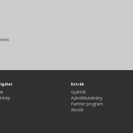
éklet).
lgálat
Extrák
at
Gyártók
érkép
Ajándékutalvány
Partner program
Akciók