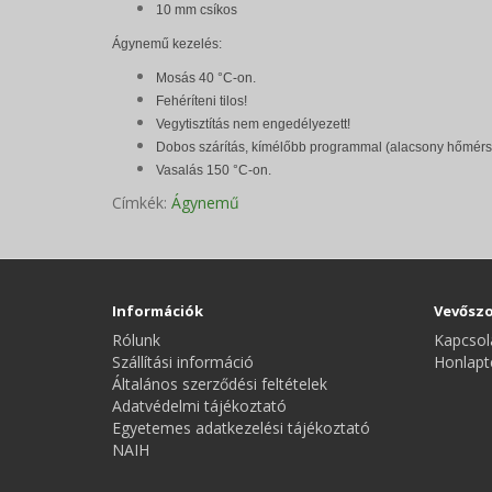
10 mm csíkos
Ágynemű kezelés:
Mosás 40 °C-on.
Fehéríteni tilos!
Vegytisztítás nem engedélyezett!
Dobos szárítás, kímélőbb programmal (alacsony hőmérs
Vasalás 150 °C-on.
Címkék:
Ágynemű
Információk
Vevőszo
Rólunk
Kapcsol
Szállítási információ
Honlapt
Általános szerződési feltételek
Adatvédelmi tájékoztató
Egyetemes adatkezelési tájékoztató
NAIH