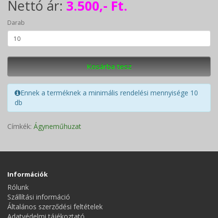
Nettó ár:
3.500,- Ft.
Darab
Kosárba tesz
Ennek a terméknek a minimális rendelési mennyisége 10
db
Címkék:
Ágyneműhuzat
Információk
Rólunk
Szállítási információ
Általános szerződési feltételek
Adatvédelmi tájékoztató