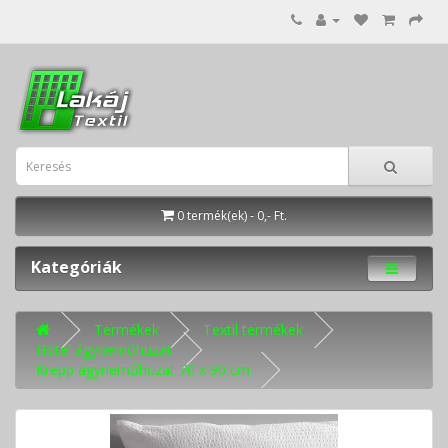
0 termék(ek) - 0,- Ft.
Kategóriák
Termékek
Textil termékek
Hotel ágyneműhuzat
Krepp ágyneműhuzat 70 x 90 cm