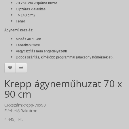
70 x 90 cm kispárna huzat
Cipzáras kialakítás
+/- 140 g/m2
Fehér
Ágynemű kezelés:
Mosás 40 °C-on.
Fehéríteni tilos!
Vegytisztítás nem engedélyezett!
Dobos szárítás, kímélőbb programmal (alacsony hőmérséklet).
Krepp ágyneműhuzat 70 x
90 cm
Cikkszám:krepp-70x90
Elérhető:Raktáron
4.445,- Ft.