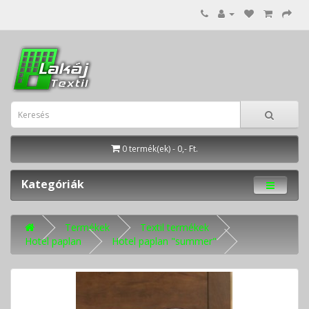
0 termék(ek) - 0,- Ft.
Kategóriák
Termékek
Textil termékek
Hotel paplan
Hotel paplan "summer"