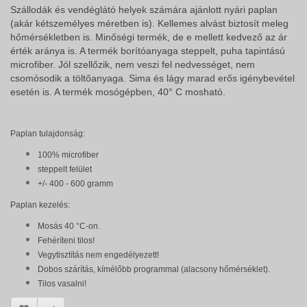
Szállodák és vendéglátó helyek számára ajánlott nyári paplan
(akár kétszemélyes méretben is). Kellemes alvást biztosít meleg
hőmérsékletben is. Minőségi termék, de e mellett kedvező az ár
érték aránya is. A termék borítóanyaga steppelt, puha tapintású
microfiber. Jól szellőzik, nem veszi fel nedvességet, nem
csomósodik a töltőanyaga. Sima és lágy marad erős igénybevétel
esetén is. A termék mosógépben, 40° C mosható.
Paplan tulajdonság:
100% microfiber
steppelt
felület
+/- 400 - 600
gramm
Paplan kezelés:
Mosás 40 °C-on.
Fehéríteni tilos!
Vegytisztítás nem engedélyezett!
Dobos szárítás, kímélőbb programmal (alacsony hőmérséklet).
Tilos vasalni!