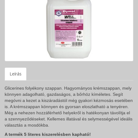
Leírás
Glicerines folyékony szappan. Hagyományos krémszappan, mely
könnyen adagolható, gazdaságos, a bőrhöz kíméletes. Segít
megóvni a kezet a kiszáradástól még gyakori kézmosás esetében
is. A krémszappan könnyen és gyorsan eloszlatható a tenyéren.
Még a nehezen hozzáférhető helyekről is hatékonyan távolítja el
a szennyeződéseket. Kellemes illatával és selymességével ideális
választás a mosdókba.
A termék 5 literes kiszerelésben kapható!