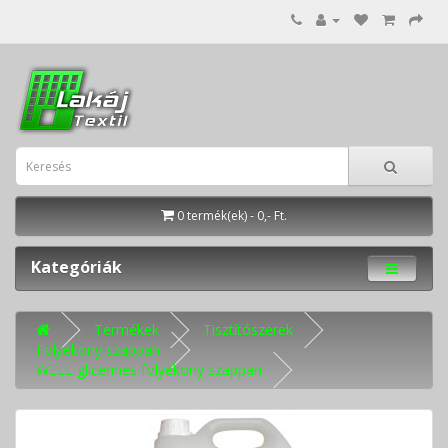
0 termék(ek) - 0,- Ft.
Kategóriák
Termékek
Tisztítószerek
Folyékony szappan
WELL glicerines folyékony szappan